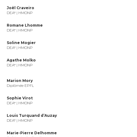
Joël Craveiro
DEA* | HMONP
Romane Lhomme
DEA* | HMONP
Soline Mogier
DEA* | HMONP
Agathe
Molko
DEA* | HMONP
Marion Mory
Diplômée EPFL
Sophie Virot
DEA* | HMONP
Louis Turquand d’Auzay
DEA* | HMONP
Marie-Pierre Delhomme