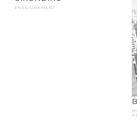
ENSEIGNEMENT
B
B
P