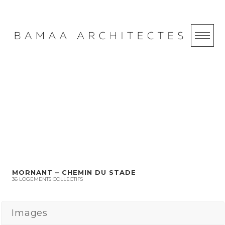
Skip
to
content
MORNANT –
CHEMIN DU STADE
MORNANT – CHEMIN DU STADE
36 LOGEMENTS COLLECTIFS
Images